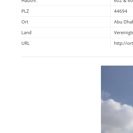
Hausnr.
602 & 6
PLZ
44694
Ort
Abu Dha
Land
Vereinigt
URL
http://o