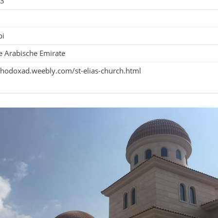
03
bi
e Arabische Emirate
rthodoxad.weebly.com/st-elias-church.html