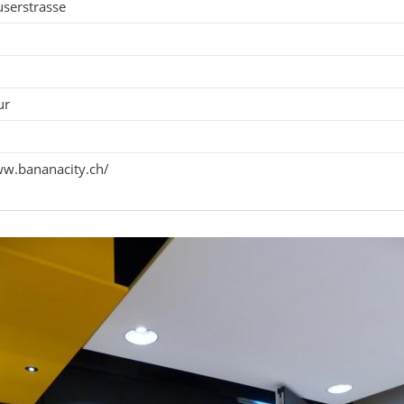
userstrasse
ur
ww.bananacity.ch/