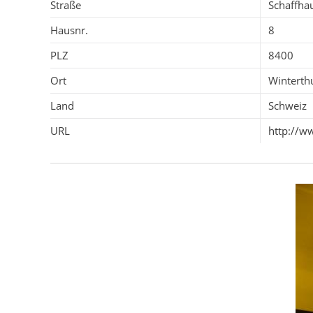
Straße
Schaffha
Hausnr.
8
PLZ
8400
Ort
Winterth
Land
Schweiz
URL
http://w